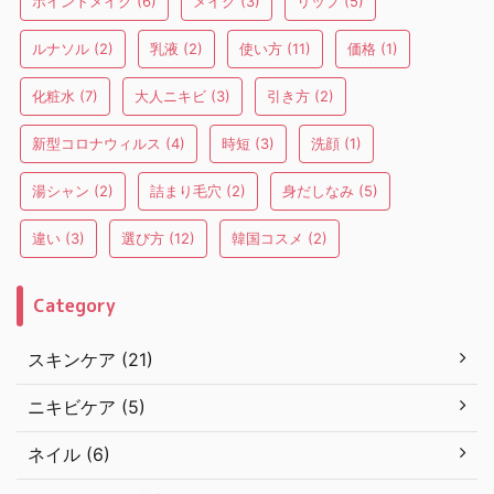
ポイントメイク
(6)
メイク
(3)
リップ
(5)
ルナソル
(2)
乳液
(2)
使い方
(11)
価格
(1)
化粧水
(7)
大人ニキビ
(3)
引き方
(2)
新型コロナウィルス
(4)
時短
(3)
洗顔
(1)
湯シャン
(2)
詰まり毛穴
(2)
身だしなみ
(5)
違い
(3)
選び方
(12)
韓国コスメ
(2)
Category
スキンケア (21)
ニキビケア (5)
ネイル (6)