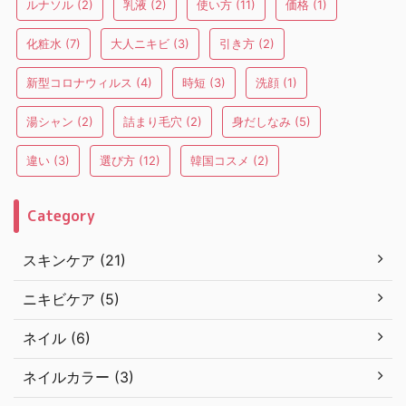
ルナソル
(2)
乳液
(2)
使い方
(11)
価格
(1)
化粧水
(7)
大人ニキビ
(3)
引き方
(2)
新型コロナウィルス
(4)
時短
(3)
洗顔
(1)
湯シャン
(2)
詰まり毛穴
(2)
身だしなみ
(5)
違い
(3)
選び方
(12)
韓国コスメ
(2)
Category
スキンケア (21)
ニキビケア (5)
ネイル (6)
ネイルカラー (3)